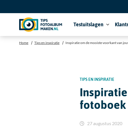
Testuitslagen
Klant
U bent hier:
Home
Tips en inspiratie
Inspiratie om de mooiste voorkant van jo
TIPS EN INSPIRATIE
Inspirati
fotoboek
27 augustus 2020