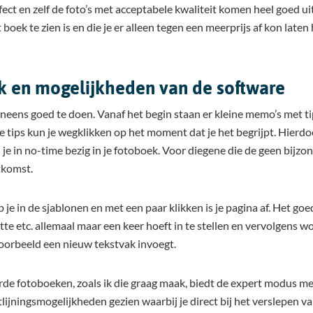
ect en zelf de foto’s met acceptabele kwaliteit komen heel goed u
boek te zien is en die je er alleen tegen een meerprijs af kon late
 en mogelijkheden van de software
eens goed te doen. Vanaf het begin staan er kleine memo’s met 
ze tips kun je wegklikken op het moment dat je het begrijpt. Hierd
je in no-time bezig in je fotoboek. Voor diegene die de geen bijzon
tkomst.
 je in de sjablonen en met een paar klikken is je pagina af. Het goe
te etc. allemaal maar een keer hoeft in te stellen en vervolgens w
oorbeeld een nieuw tekstvak invoegt.
de fotoboeken, zoals ik die graag maak, biedt de expert modus m
tlijningsmogelijkheden gezien waarbij je direct bij het verslepen van