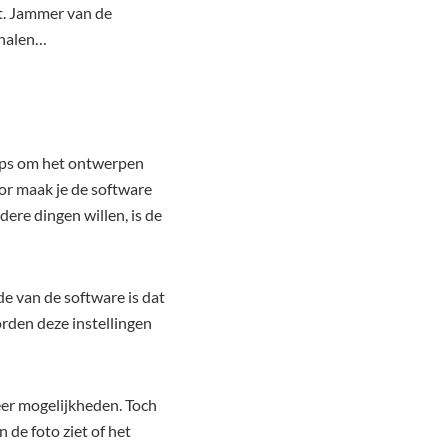
it. Jammer van de
n halen…
tips om het ontwerpen
oor maak je de software
dere dingen willen, is de
de van de software is dat
orden deze instellingen
eer mogelijkheden. Toch
 de foto ziet of het