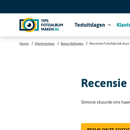
Testuitslagen
Klant
U bent hier:
Home
Klantreviews
Beoordelingen
Recensie Fotofabriek doo
Recensie
Simone stuurde ons haar