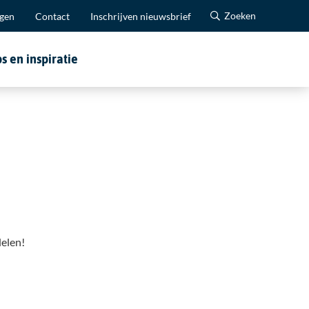
Zoeken
agen
Contact
Inschrijven nieuwsbrief
ps en inspiratie
delen!