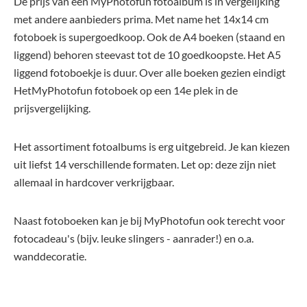
De prijs van een MyPhotofun fotoalbum is in vergelijking
met andere aanbieders prima. Met name het 14x14 cm
fotoboek is supergoedkoop. Ook de A4 boeken (staand en
liggend) behoren steevast tot de 10 goedkoopste. Het A5
liggend fotoboekje is duur. Over alle boeken gezien eindigt
HetMyPhotofun fotoboek op een 14e plek in de
prijsvergelijking.
Het assortiment fotoalbums is erg uitgebreid. Je kan kiezen
uit liefst 14 verschillende formaten. Let op: deze zijn niet
allemaal in hardcover verkrijgbaar.
Naast fotoboeken kan je bij MyPhotofun ook terecht voor
fotocadeau's (bijv. leuke slingers - aanrader!) en o.a.
wanddecoratie.